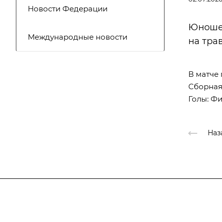
Новости Федерации
Юношес
Международные новости
на трав
В матче
Сборная 
Голы: Фи
Наз
Федерация
Информация
Объекты