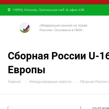
119992, Москва, Лужнецкая наб. 8, офис 439
«Федерация хоккея на траве
России». Основана в 1969г.
Сборная России U-16
Европы
—
—
Главная
Международные новости
Сборная России U
02.07.202