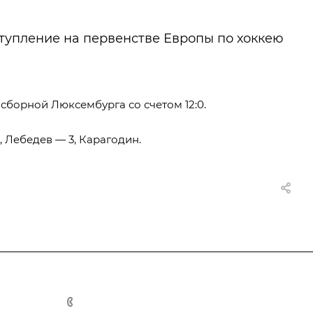
тупление на первенстве Европы по хоккею
сборной Люксембурга со счетом 12:0.
, Лебедев — 3, Карагодин.
такты
+7 495 725 47 14