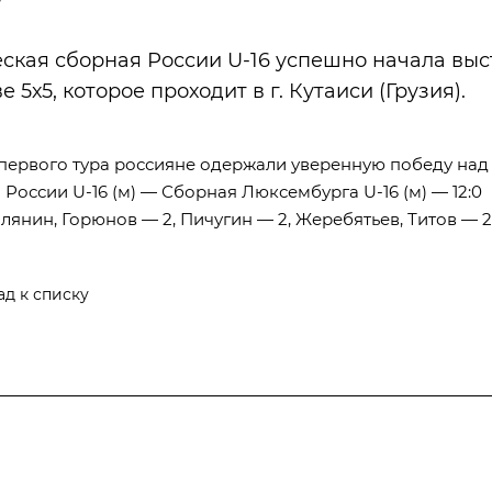
кая сборная России U-16 успешно начала выс
е 5х5, которое проходит в г. Кутаиси (Грузия).
 первого тура россияне одержали уверенную победу над 
России U-16 (м) — Сборная Люксембурга U-16 (м) — 12:0
лянин, Горюнов — 2, Пичугин — 2, Жеребятьев, Титов — 2
ад к списку
Результаты соревнований
Антидопинг
Кон