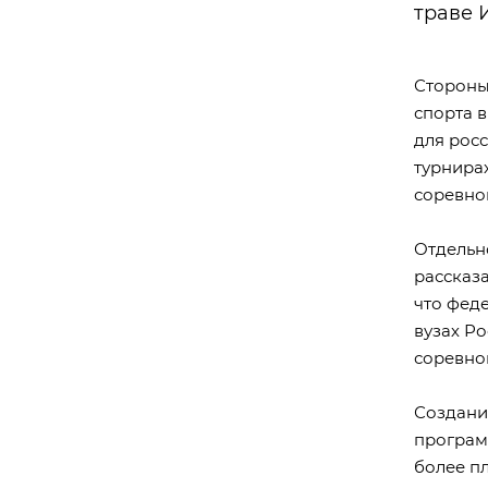
траве И
Стороны
спорта 
для рос
турнира
соревно
Отдельн
рассказ
что феде
вузах Ро
соревно
Создани
программ
более п