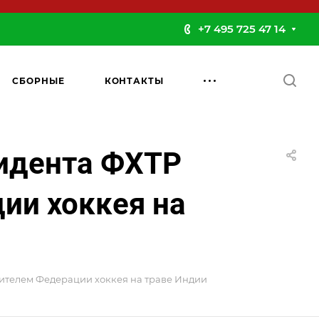
+7 495 725 47 14
СБОРНЫЕ
КОНТАКТЫ
зидента ФХТР
ии хоккея на
ителем Федерации хоккея на траве Индии