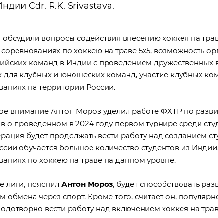
ндии Cdr. R.K. Srivastava.
 обсудили вопросы содействия внесению хоккея на трав
в соревнованиях по хоккею на траве 5х5, возможность 
сийских команд в Индии с проведением дружественных в
х для клубных и юношеских команд, участие клубных к
ваниях на территории России.
ое внимание Антон Мороз уделил работе ФХТР по развит
ав о проведённом в 2024 году первом турнире среди сту
рация будет продолжать вести работу над созданием сту
ссии обучается большое количество студентов из Индии,
ваниях по хоккею на траве на данном уровне.
е лиги, пояснил
Антон Мороз
, будет способствовать ра
 обмена через спорт. Кроме того, считает он, популярн
лодотворно вести работу над включением хоккея на тра