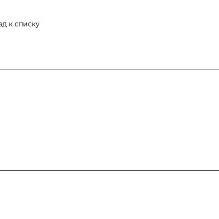
ад к списку
Результаты соревнований
Антидопинг
Кон