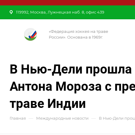
119992, Москва, Лужнецкая наб. 8, офис 439
«Федерация хоккея на траве
России». Основана в 1969г.
В Нью-Дели прошла 
Антона Мороза с пр
траве Индии
—
—
Главная
Международные новости
В Нью-Дели прош