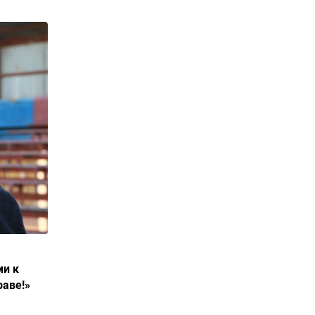
и к
раве!»