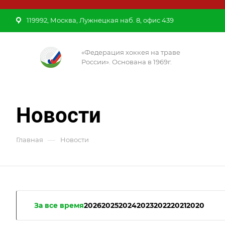
119992, Москва, Лужнецкая наб. 8, офис 439
«Федерация хоккея на траве
России». Основана в 1969г.
Новости
—
Главная
Новости
За все время
2026
2025
2024
2023
2022
2021
2020