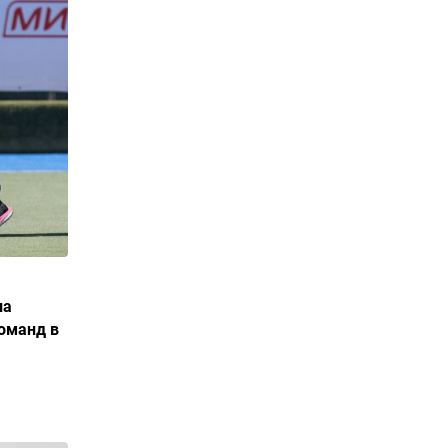
ла
оманд в