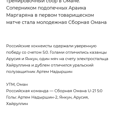
тренировочный сбор в Омане.
Соперником подопечных Араика
Маргаряна в первом товарищеском
матче стала молодежная Сборная Омана
Российские хоккеисты одержали уверенную
победу со счетом 5:0. Голами отличились казанцы
Арусия и Янкун, один мяч на счету электростальца
Хайруллина и дублем отличился уральский
полузащитник Артем Надыршин
УТМ, Оман
Российская команда — Сборная Омана U-21 5:0
Голы: Артем Надыршин-2, Янкун, Арусия,
Хайруллин