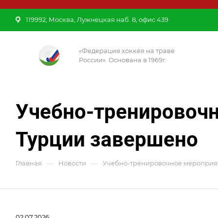
119992, Москва, Лужнецкая наб. 8, офис 439
«Федерация хоккея на траве
России». Основана в 1969г.
Учебно-тренировочн
Турции завершено
—
—
Главная
Новости
Учебно-тренировочное мероприят
02.07.2026