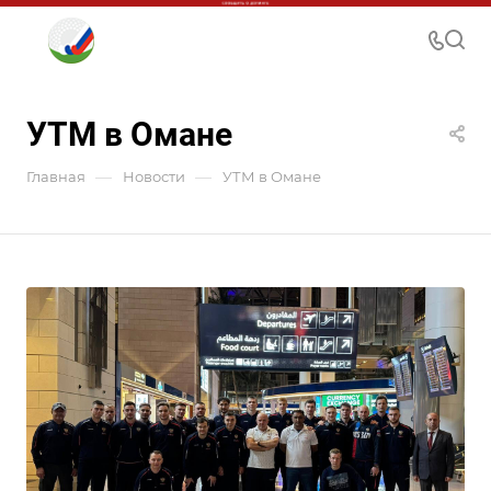
УТМ в Омане
—
—
Главная
Новости
УТМ в Омане