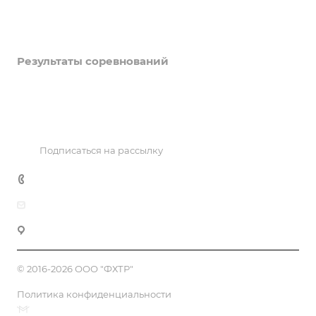
Информация
Объекты
Результаты соревнований
Антидопинг
Контакты
Подписаться на рассылку
+7 495 725 47 14
office@fhtr.ru
119992, Москва, Лужнецкая наб. 8, офис 439
© 2016-2026 ООО "ФХТР"
Политика конфиденциальности
Продвижение сайтов от Matus&Kvits