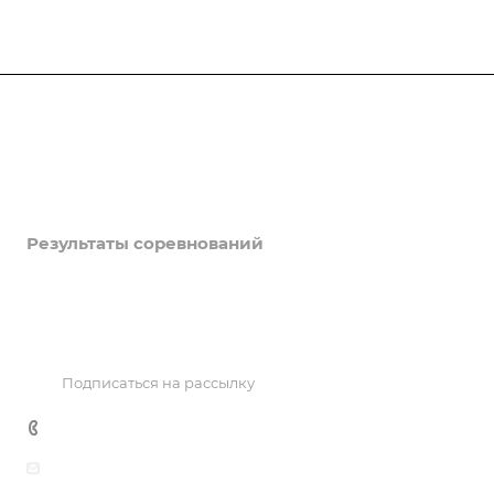
Федерация
Информация
Объекты
Результаты соревнований
Антидопинг
Контакты
Подписаться на рассылку
+7 495 725 47 14
office@fhtr.ru