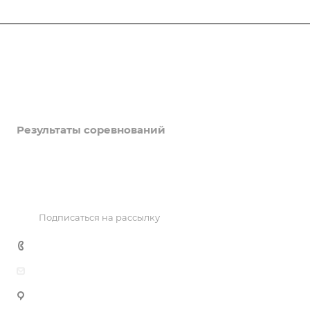
Федерация
Информация
Объекты
Результаты соревнований
Антидопинг
Контакты
Подписаться на рассылку
+7 495 725 47 14
office@fhtr.ru
119992, Москва, Лужнецкая наб. 8, офис 439